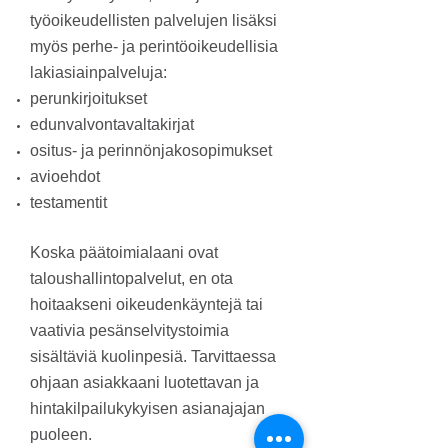
työoikeudellisten palvelujen lisäksi
myös perhe- ja perintöoikeudellisia
lakiasiainpalveluja:
perunkirjoitukset
edunvalvontavaltakirjat
ositus- ja perinnönjakosopimukset
avioehdot
testamentit
Koska päätoimialaani ovat
taloushallintopalvelut, en ota
hoitaakseni oikeudenkäyntejä tai
vaativia pesänselvitystoimia
sisältäviä kuolinpesiä. Tarvittaessa
ohjaan asiakkaani luotettavan ja
hintakilpailukykyisen asianajajan
puoleen.