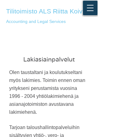
Tilitoimisto ALS Riitta Koivisto
Accounting and Legal Services
Lakiasiainpalvelut
Olen taustaltani ja koulutukseltani
myös lakimies. Toimin ennen oman
yritykseni perustamista vuosina
1996 - 2004
yhtiölakimiehenä ja
asianajotoimiston avustavana
lakimiehenä.
Tarjoan taloushallintopalveluihin
sisältyvien yhtiö-, vero- ja